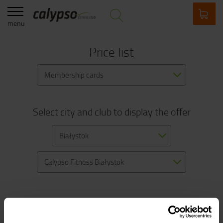
menu
Price list
Membership cards
Select city and club to display the offer
Białystok
Calypso Fitness Białystok