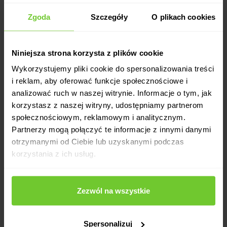
Zgoda
Szczegóły
O plikach cookies
For a change
Niniejsza strona korzysta z plików cookie
Buy now
Wykorzystujemy pliki cookie do spersonalizowania treści
i reklam, aby oferować funkcje społecznościowe i
analizować ruch w naszej witrynie. Informacje o tym, jak
korzystasz z naszej witryny, udostępniamy partnerom
społecznościowym, reklamowym i analitycznym.
search classes
carrer
Partnerzy mogą połączyć te informacje z innymi danymi
price list
otrzymanymi od Ciebie lub uzyskanymi podczas
for companies
about us
korzystania z ich usług.
contact
blog
Zezwól na wszystkie
login
help
register
privacy policy
download
Spersonalizuj