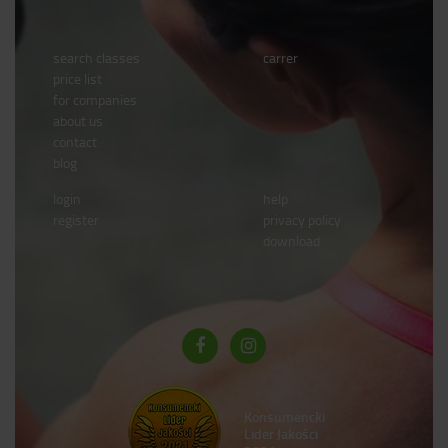
search classes
carrer
price list
for companies
about us
contact
blog
login
help
register
privacy policy
download
Konsumencki
Lider Jakości