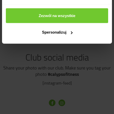
•
salsation
•
trampolines
Zezwól na wszystkie
•
interval
•
zumba kids
Spersonalizuj
Club social media
Share your photo with our club. Make sure you tag your
#calypsofitness
photo
[instagram-feed]