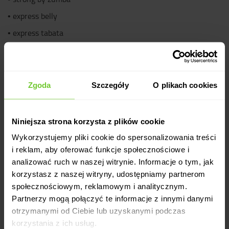
•
express belly
•
express tabata
•
zumba
•
cross training
•
calisthenics
Zgoda
Szczegóły
O plikach cookies
•
yoga
•
power bike
Niniejsza strona korzysta z plików cookie
•
power pump
Wykorzystujemy pliki cookie do spersonalizowania treści
i reklam, aby oferować funkcje społecznościowe i
•
pilates
analizować ruch w naszej witrynie. Informacje o tym, jak
•
flat belly
korzystasz z naszej witryny, udostępniamy partnerom
•
mother and child
społecznościowym, reklamowym i analitycznym.
Partnerzy mogą połączyć te informacje z innymi danymi
•
body shape
otrzymanymi od Ciebie lub uzyskanymi podczas
•
latino
korzystania z ich usług.