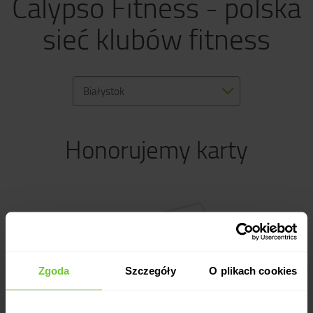
Calypso Fitness - polska
sieć klubów fitness
Białystok
Honorujemy karty
Zgoda
Szczegóły
O plikach cookies