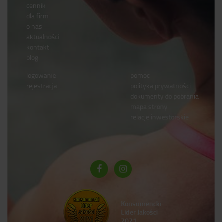
cennik
dla firm
o nas
aktualności
kontakt
blog
logowanie
pomoc
rejestracja
polityka prywatności
dokumenty do pobrania
mapa strony
relacje inwestorskie
Konsumencki
Lider Jakości
2021