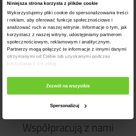
Niniejsza strona korzysta z plików cookie
Wykorzystujemy pliki cookie do spersonalizowania treści
i reklam, aby oferować funkcje społecznościowe i
analizować ruch w naszej witrynie. Informacje o tym, jak
korzystasz z naszej witryny, udostępniamy partnerom
Ćwiczę w Calypso Fitness Piła już drugi rok.
społecznościowym, reklamowym i analitycznym.
Różnorodność zajęć sprawia, że nigdy się nie
Partnerzy mogą połączyć te informacje z innymi danymi
nudzę. To świetnie miejsce do pracy nad własną
otrzymanymi od Ciebie lub uzyskanymi podczas
sylwetką i słabościami.
korzystania z ich usług.
Monika, Calypso Fitness Piła
Zezwól na wszystkie
Spersonalizuj
Współpracują z nami