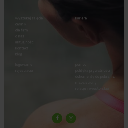
wyszukaj zajęcia
kariera
cennik
dla firm
o nas
aktualności
kontakt
blog
logowanie
pomoc
rejestracja
polityka prywatności
dokumenty do pobrania
mapa strony
relacje inwestorskie