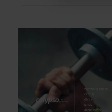
wyszukaj zajęcia
cennik
dla firm
o nas
aktualności