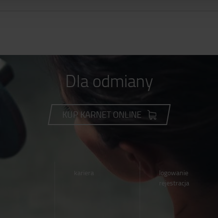
Dla odmiany
KUP KARNET ONLINE
kariera
logowanie
rejestracja