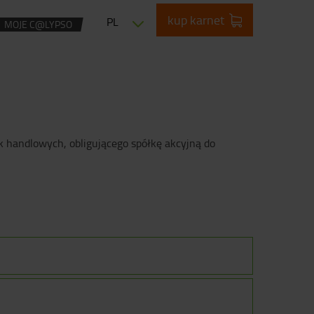
kup karnet
PL
MOJE C@LYPSO
k handlowych, obligującego spółkę akcyjną do