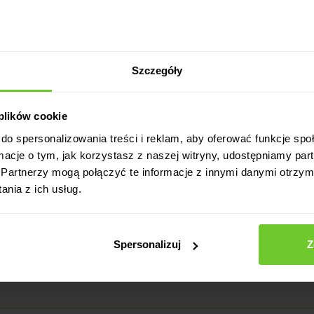
dzeniu Akcjonariuszy – data 01 września 2021 r.
entów akcji – ogłoszenie 5/5
Szczegóły
entów akcji – ogłoszenie 4/5
 plików cookie
entów akcji – ogłoszenie 3/5
do spersonalizowania treści i reklam, aby oferować funkcje sp
ormacje o tym, jak korzystasz z naszej witryny, udostępniamy p
entów akcji – ogłoszenie 2/5
Partnerzy mogą połączyć te informacje z innymi danymi otrzym
nia z ich usług.
entów akcji – ogłoszenie 1/5
Spersonalizuj
Z
adzeniu Akcjonariuszy