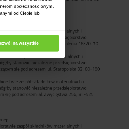
artnerom społecznościowym,
anymi od Ciebie lub
nej:
iorstwie zespół składników materialnych i
mógłby stanowić niezależne przedsiębiorstwo
czącym się pod adresem: al. Wyzwolenia 18/20, 70-
ezwól na wszystkie
biorstwie zespół składników materialnych i
mógłby stanowić niezależne przedsiębiorstwo
zącym się pod adresem: ul. Staropolska 32, 80-180
biorstwie zespół składników materialnych i
mógłby stanowić niezależne przedsiębiorstwo
m się pod adresem: al. Zwycięstwa 256, 81-525
nej:
iorstwie zespół składników materialnych i