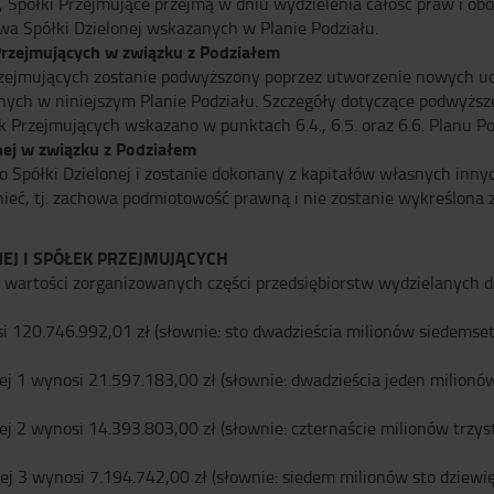
., Spółki Przejmujące przejmą w dniu wydzielenia całość praw i ob
wa Spółki Dzielonej wskazanych w Planie Podziału.
rzejmujących w związku z Podziałem
rzejmujących zostanie podwyższony poprzez utworzenie nowych ud
onych w niniejszym Planie Podziału. Szczegóły dotyczące podwyżs
Przejmujących wskazano w punktach 6.4., 6.5. oraz 6.6. Planu Po
nej w związku z Podziałem
 Spółki Dzielonej i zostanie dokonany z kapitałów własnych innyc
tnieć, tj. zachowa podmiotowość prawną i nie zostanie wykreślona 
NEJ I SPÓŁEK PRZEJMUJĄCYCH
az wartości zorganizowanych części przedsiębiorstw wydzielanych
i 120.746.992,01 zł (słownie: sto dwadzieścia milionów siedemset 
j 1 wynosi 21.597.183,00 zł (słownie: dwadzieścia jeden milionów 
 2 wynosi 14.393.803,00 zł (słownie: czternaście milionów trzysta
 3 wynosi 7.194.742,00 zł (słownie: siedem milionów sto dziewięć