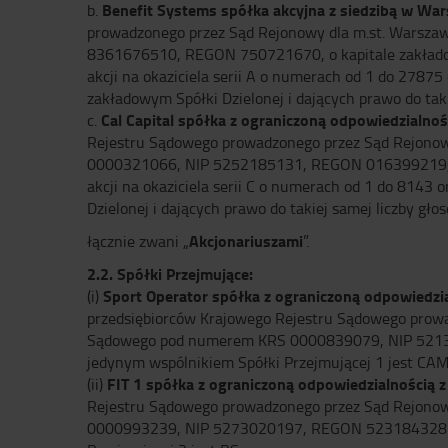
Benefit Systems spółka akcyjna z siedzibą w Wa
b.
prowadzonego przez Sąd Rejonowy dla m.st. Warsza
8361676510, REGON 750721670, o kapitale zakładowy
akcji na okaziciela serii A o numerach od 1 do 27875
zakładowym Spółki Dzielonej i dających prawo do tak
Cal Capital spółka z ograniczoną odpowiedzialnoś
c.
Rejestru Sądowego prowadzonego przez Sąd Rejonow
0000321066, NIP 5252185131, REGON 016399219, o k
akcji na okaziciela serii C o numerach od 1 do 8143 
Dzielonej i dających prawo do takiej samej liczby g
Akcjonariuszami
łącznie zwani „
”.
2.2. Spółki Przejmujące:
Sport Operator spółka z ograniczoną odpowiedzi
(i)
przedsiębiorców Krajowego Rejestru Sądowego prowa
Sądowego pod numerem KRS 0000839079, NIP 52138
jedynym wspólnikiem Spółki Przejmującej 1 jest C
FIT 1 spółka z ograniczoną odpowiedzialnością z
(ii)
Rejestru Sądowego prowadzonego przez Sąd Rejonow
0000993239, NIP 5273020197, REGON 523184328 (d