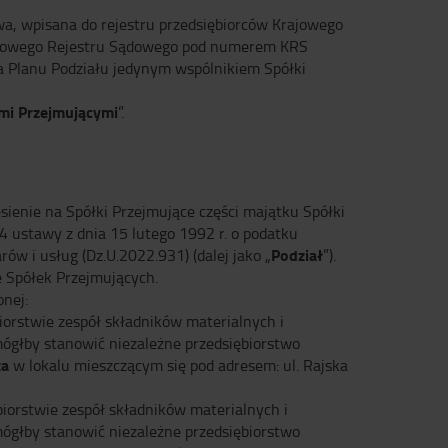
wa, wpisana do rejestru przedsiębiorców Krajowego
rajowego Rejestru Sądowego pod numerem KRS
ia Planu Podziału jedynym wspólnikiem Spółki
mi Przejmującymi
”.
iesienie na Spółki Przejmujące części majątku Spółki
 4 ustawy z dnia 15 lutego 1992 r. o podatku
Podział
w i usług (Dz.U.2022.931) (dalej jako „
”).
e Spółek Przejmujących.
nej:
iorstwie zespół składników materialnych i
mógłby stanowić niezależne przedsiębiorstwo
za
w lokalu mieszczącym się pod adresem: ul. Rajska
biorstwie zespół składników materialnych i
mógłby stanowić niezależne przedsiębiorstwo