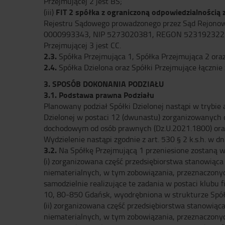
Przejmującej 2 jest BS;
FIT 2 spółka z ograniczoną odpowiedzialnością 
(iii)
Rejestru Sądowego prowadzonego przez Sąd Rejonow
0000993343, NIP 5273020381, REGON 523192322 (d
Przejmującej 3 jest CC.
2.3.
Spółka Przejmująca 1, Spółka Przejmująca 2 oraz 
2.4.
Spółka Dzielona oraz Spółki Przejmujące łącznie 
3. SPOSÓB DOKONANIA PODZIAŁU
3.1. Podstawa prawna Podziału
Planowany podział Spółki Dzielonej nastąpi w trybie a
Dzielonej w postaci 12 (dwunastu) zorganizowanych cz
dochodowym od osób prawnych (Dz.U.2021.1800) oraz a
Wydzielenie nastąpi zgodnie z art. 530 § 2 k.s.h. w 
3.2.
Na Spółkę Przejmującą 1 przeniesione zostaną ws
(i) zorganizowana część przedsiębiorstwa stanowiąca
niematerialnych, w tym zobowiązania, przeznaczonyc
samodzielnie realizujące te zadania w postaci klubu 
10, 80-850 Gdańsk, wyodrębniona w strukturze Spółki
(ii) zorganizowana część przedsiębiorstwa stanowiąc
niematerialnych, w tym zobowiązania, przeznaczonyc