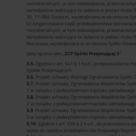
niematerialnych, w tym zobowiązania, przeznaczonyc
samodzielnie realizujące te zadania w postaci klubu 
30, 71-064 Szczecin, wyodrębniona w strukturze Spółk
(ii) zorganizowana część przedsiębiorstwa stanowiąc
niematerialnych, w tym zobowiązania, przeznaczonyc
samodzielnie realizujące te zadania w postaci klubu 
Warszawa, wyodrębniona w strukturze Spółki Dzielon
ZCP Spółki Przejmującej 3
dalej łącznie jako „
”.
3.5.
Zgodnie z art. 541 § 1 k.s.h., przeprowadzenie 
Spółek Przejmujących.
3.6.
Projekt uchwały Walnego Zgromadzenia Spółki Dzi
3.7.
Projekt uchwały Zgromadzenia Wspólników Spółk
1 w związku z podwyższeniem kapitału zakładowego w
3.8.
Projekt uchwały Zgromadzenia Wspólników Spółk
2 w związku z podwyższeniem kapitału zakładowego w
3.9
. Projekt uchwały Zgromadzenia Wspólników Spół
3 w związku z podwyższeniem kapitału zakładowego w
3.10
. Zgodnie z art. 530 § 2 k.s.h., do przeniesieni
wpisu do rejestru przedsiębiorców Krajowego Rejest