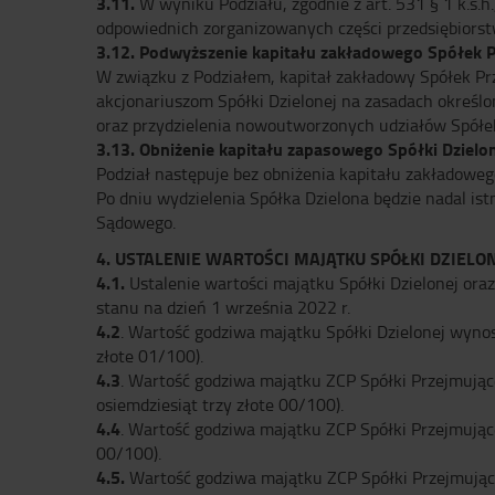
3.11.
W wyniku Podziału, zgodnie z art. 531 § 1 k.s.h
odpowiednich zorganizowanych części przedsiębiorst
3.12.
Podwyższenie kapitału zakładowego Spółek P
W związku z Podziałem, kapitał zakładowy Spółek P
akcjonariuszom Spółki Dzielonej na zasadach określ
oraz przydzielenia nowoutworzonych udziałów Spółek 
3.13.
Obniżenie kapitału zapasowego Spółki Dzielo
Podział następuje bez obniżenia kapitału zakładowego
Po dniu wydzielenia Spółka Dzielona będzie nadal is
Sądowego.
4. USTALENIE WARTOŚCI MAJĄTKU SPÓŁKI DZIELO
4.1.
Ustalenie wartości majątku Spółki Dzielonej or
stanu na dzień 1 września 2022 r.
4.2
. Wartość godziwa majątku Spółki Dzielonej wynos
złote 01/100).
4.3
. Wartość godziwa majątku ZCP Spółki Przejmujące
osiemdziesiąt trzy złote 00/100).
4.4
. Wartość godziwa majątku ZCP Spółki Przejmującej
00/100).
4.5.
Wartość godziwa majątku ZCP Spółki Przejmującej