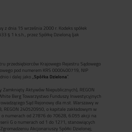
awy z dnia 15 września 2000 r. Kodeks spółek
33 § 1 k.s.h., przez Spółkę Dzieloną (jak
stru przedsiębiorców Krajowego Rejestru Sądowego
Sądowego pod numerem KRS 0000400719, NIP
Spółka Dzielona
o i dalej jako „
”.
jny Zamknięty Aktywów Niepublicznych), REGON
 White Berg Towarzystwo Funduszy Inwestycyjnych
 prowadzącego Sąd Rejonowy dla m.st. Warszawy w
8, REGON 240520950, o kapitale zakładowym w
i A o numerach od 27876 do 70628, 6.055 akcji na
la serii G o numerach od 1 do 1271, stanowiących
 Zgromadzeniu Akcjonariuszy Spółki Dzielonej;