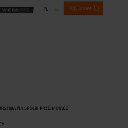
kup karnet
PL
MOJE C@LYPSO
ORSTWA NA SPÓŁKI PRZEJMUJĄCE
CH