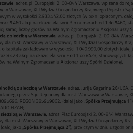
rszawie
, adres: pl. Europejski 2, 00-844 Warszawa, wpisana do re
wy w Warszawie, XIII Wydział Gospodarczy Krajowego Rejestru 
m w wysokości 2.933.542,00 złotych (w pełni opłaconym; dalej 
 oraz 5.460 akcji na okaziciela serii B o numerach od 1 do 5460, 
iej samej liczby głosów na Walnym Zgromadzeniu Akcjonariuszy Sp
cią z siedzibą w Warszawie
, adres: pl. Europejski 2, 00-844 War
y dla m.st. Warszawy w Warszawie, XIII Wydział Gospodarczy K
apitale zakładowym w wysokości 1.049.999,00 złotych (dalej ja
oraz 8.423 akcji na okaziciela serii F od 1 do 8423, stanowiących 
łosów na Walnym Zgromadzeniu Akcjonariuszy Spółki Dzielonej;
alnością z siedzibą w Warszawie
, adres: Jurija Gagarina 26/U6A,
dzonego przez Sąd Rejonowy dla m.st. Warszawy w Warszawie, XI
Spółka Przejmująca 1
95696, REGON 385959862, (dalej jako „
”
AMARO FIZAN;
 siedzibą w Warszawie,
adres: Plac Europejski 2, 00-844 Warszaw
y dla m.st. Warszawy w Warszawie, XIII Wydział Gospodarczy K
Spółka Przejmująca 2
alej jako „
”), przy czym w dniu uzgodnien