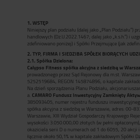
1. WSTĘP
Niniejszy plan podziału (dalej jako „Plan Podziału”) 
handlowych (Dz.U.2022.1467; dalej jako „k.s.h.”) i uz
zdefiniowano poniżej) i Spółki Przejmujące (jak zdefi
2. TYP, FIRMA I SIEDZIBA SPÓŁEK BIORĄCYCH UDZ
2.1. Spółka Dzielona:
Calypso Fitness spółka akcyjna z siedzibą w Warsz
prowadzonego przez Sąd Rejonowy dla m.st. Warsza
5252519684, REGON 145874896, o kapitale zakładowy
Na dzień sporządzenia Planu Podziału, akcjonariuszam
CAMARO Fundusz Inwestycyjny Zamknięty Aktyw
a.
385093405, numer rejestru funduszu inwestycyjnego 
spółka akcyjna z siedzibą w Warszawie, adres: 00-8
Warszawie, XIII Wydział Gospodarczy Krajowego R
wysokości 3.050.000,00 złotych (w pełni opłaconym), 
okaziciela serii D o numerach od 1 do 6055, 20 akcji
łącznie około 50,1% w kapitale zakładowym Spółki Dz