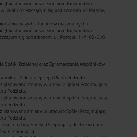
mógłby stanowić niezależne przedsiębiorstwo
w lokalu mieszczącym się pod adresem: al. Piastów
biorstwie zespół składników materialnych i
mógłby stanowić niezależne przedsiębiorstwo
zczącym się pod adresem: ul. Postępu 17A, 02-676
nie Spółki Dzielonej oraz Zgromadzenia Wspólników
znik nr 1 do niniejszego Planu Podziału.
az planowane zmiany w umowie Spółki Przejmującej
nu Podziału.
az planowane zmiany w umowie Spółki Przejmującej
nu Podziału.
raz planowane zmiany w umowie Spółki Przejmującej
nu Podziału.
ielonej na daną Spółkę Przejmującą dojdzie w dniu
łki Przejmującej.