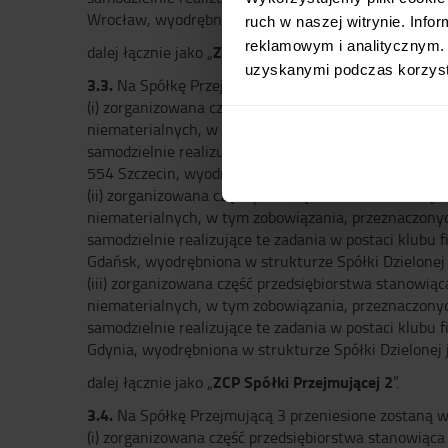
Wrocław, wyodrębniona w strukturze Spółki Dzielone
ruch w naszej witrynie. Inf
reklamowym i analitycznym. 
ZCP Spółki Przejmującej 1
dalej łącznie jako „
”.
uzyskanymi podczas korzysta
3.3.
Na Spółkę Przejmującą 2 przeniesione zostaną ws
(i) zorganizowana część przedsiębiorstwa stanowiąca
niematerialnych, w tym zobowiązania, przeznaczonyc
samodzielnie realizujące te zadania w postaci klubu 
554 Szczecin, wyodrębniona w strukturze Spółki Dziel
(ii) zorganizowana część przedsiębiorstwa stanowiąc
niematerialnych, w tym zobowiązania, przeznaczonyc
samodzielnie realizujące te zadania w postaci klubu 
Gdańsk, wyodrębniona w strukturze Spółki Dzielonej 
(iii) zorganizowana część przedsiębiorstwa stanowią
niematerialnych, w tym zobowiązania, przeznaczonyc
samodzielnie realizujące te zadania w postaci klubu 
Gdynia, wyodrębniona w strukturze Spółki Dzielonej ja
ZCP Spółki Przejmującej 2
dalej łącznie jako „
”.
3.4.
Na Spółkę Przejmującą 3 przeniesione zostaną ws
(i) zorganizowana część przedsiębiorstwa stanowiąca