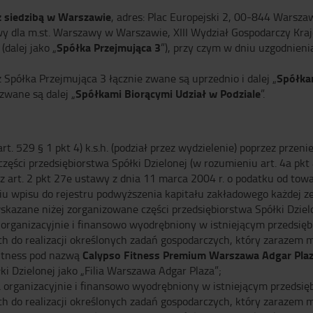
z siedzibą w Warszawie
, adres: Plac Europejski 2, 00-844 Warsza
y dla m.st. Warszawy w Warszawie, XIII Wydział Gospodarczy K
Spółka Przejmująca 3
alej jako „
”), przy czym w dniu uzgodnien
Spółka
Spółka Przejmująca 3 łącznie zwane są uprzednio i dalej „
Spółkami Biorącymi Udział w Podziale
zwane są dalej „
”.
rt. 529 § 1 pkt 4) k.s.h. (podział przez wydzielenie) poprzez przen
ęści przedsiębiorstwa Spółki Dzielonej (w rozumieniu art. 4a pkt
rt. 2 pkt 27e ustawy z dnia 11 marca 2004 r. o podatku od towaró
dniu wpisu do rejestru podwyższenia kapitału zakładowego każdej z
kazane niżej zorganizowane części przedsiębiorstwa Spółki Dzielo
 organizacyjnie i finansowo wyodrębniony w istniejącym przedsięb
h do realizacji określonych zadań gospodarczych, który zarazem 
Calypso Fitness Premium Warszawa Adgar Pla
fitness pod nazwą
 Dzielonej jako „Filia Warszawa Adgar Plaza”;
a organizacyjnie i finansowo wyodrębniony w istniejącym przedsię
h do realizacji określonych zadań gospodarczych, który zarazem 