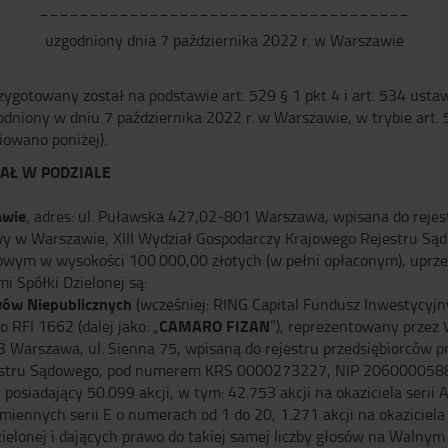
_____________________________________
uzgodniony dnia 7 października 2022 r. w Warszawie
przygotowany został na podstawie art. 529 § 1 pkt 4 i art. 534 ust
godniony w dniu 7 października 2022 r. w Warszawie, w trybie art. 5
niowano poniżej).
IAŁ W PODZIALE
awie
, adres: ul. Puławska 427,02-801 Warszawa, wpisana do reje
wy w Warszawie, XIII Wydział Gospodarczy Krajowego Rejestru 
m w wysokości 100.000,00 złotych (w pełni opłaconym), uprzedni
i Spółki Dzielonej są:
ów Niepublicznych
(wcześniej: RING Capital Fundusz Inwestycy
CAMARO FIZAN
RFI 1662 (dalej jako: „
”), reprezentowany przez
33 Warszawa, ul. Sienna 75, wpisaną do rejestru przedsiębiorców
ejestru Sądowego, pod numerem KRS 0000273227, NIP 206000058
posiadający 50.099 akcji, w tym: 42.753 akcji na okaziciela seri
 imiennych serii E o numerach od 1 do 20, 1.271 akcji na okazicie
ielonej i dających prawo do takiej samej liczby głosów na Walnym