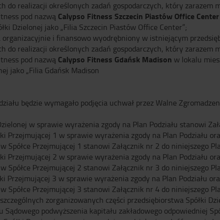
h do realizacji określonych zadań gospodarczych, który zarazem 
Calypso Fitness Szczecin Piastów Office Center
fitness pod nazwą
i Dzielonej jako „Filia Szczecin Piastów Office Center”;
a organizacyjnie i finansowo wyodrębniony w istniejącym przedsię
h do realizacji określonych zadań gospodarczych, który zarazem 
Calypso Fitness Gdańsk Madison
fitness pod nazwą
w lokalu mies
ej jako „Filia Gdańsk Madison
Podziału będzie wymagało podjęcia uchwał przez Walne Zgromadze
elonej w sprawie wyrażenia zgody na Plan Podziału stanowi Załąc
i Przejmującej 1 w sprawie wyrażenia zgody na Plan Podziału or
 Spółce Przejmującej 1 stanowi Załącznik nr 2 do niniejszego Pla
i Przejmującej 2 w sprawie wyrażenia zgody na Plan Podziału or
 Spółce Przejmującej 2 stanowi Załącznik nr 3 do niniejszego Pla
ki Przejmującej 3 w sprawie wyrażenia zgody na Plan Podziału o
 Spółce Przejmującej 3 stanowi Załącznik nr 4 do niniejszego Pla
a poszczególnych zorganizowanych części przedsiębiorstwa Spółki Dz
ru Sądowego podwyższenia kapitału zakładowego odpowiedniej Spó