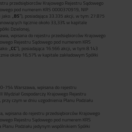
jestru przedsiębiorców Krajowego Rejestru Sądowego
Sądowego pod numerem KRS 0000370919, NIP
BS
jako: „
”), posiadająca 33.335 akcji, w tym: 27.875
stanowiących łącznie około 33,33% w kapitale
ółki Dzielonej;
szawa, wpisana do rejestru przedsiębiorców Krajowego
rajowego Rejestru Sądowego pod numerem KRS
CC
ko: „
”), posiadająca 16.566 akcji, w tym 8.143
łącznie około 16,57% w kapitale zakładowym Spółki
 00-754 Warszawa, wpisana do rejestru
II Wydział Gospodarczy Krajowego Rejestru
), przy czym w dniu uzgodnienia Planu Podziału
a, wpisana do rejestru przedsiębiorców Krajowego
rajowego Rejestru Sądowego pod numerem KRS
ia Planu Podziału jedynym wspólnikiem Spółki