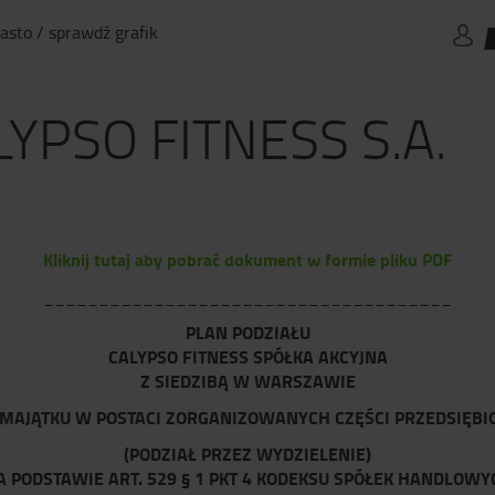
asto / sprawdź grafik
LYPSO FITNESS S.A.
Kliknij tutaj aby pobrać dokument w formie pliku PDF
_____________________________________
PLAN PODZIAŁU
CALYPSO FITNESS SPÓŁKA AKCYJNA
Z SIEDZIBĄ W WARSZAWIE
I MAJĄTKU W POSTACI ZORGANIZOWANYCH CZĘŚCI PRZEDSIĘBI
(PODZIAŁ PRZEZ WYDZIELENIE)
A PODSTAWIE ART. 529 § 1 PKT 4 KODEKSU SPÓŁEK HANDLOWY