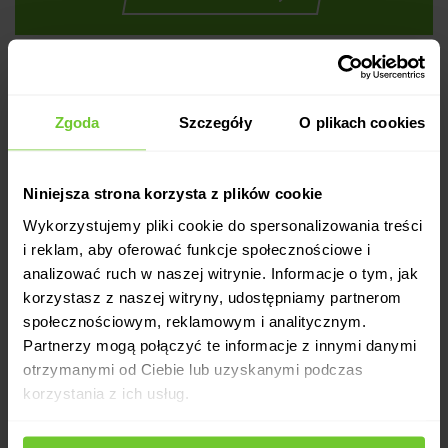
Zgoda
Szczegóły
O plikach cookies
Dla odmiany
Niniejsza strona korzysta z plików cookie
Wykorzystujemy pliki cookie do spersonalizowania treści
KUP KARNET ONLINE
i reklam, aby oferować funkcje społecznościowe i
analizować ruch w naszej witrynie. Informacje o tym, jak
korzystasz z naszej witryny, udostępniamy partnerom
społecznościowym, reklamowym i analitycznym.
Partnerzy mogą połączyć te informacje z innymi danymi
wyszukaj zajęcia
kariera
otrzymanymi od Ciebie lub uzyskanymi podczas
cennik
korzystania z ich usług.
dla firm
o nas
aktualności