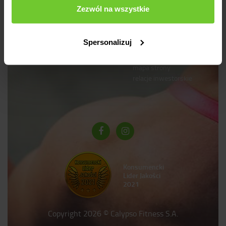
kontakt
Zezwól na wszystkie
blog
logowanie
pomoc
Spersonalizuj
rejestracja
polityka prywatności
dokumenty do pobrania
mapa strony
relacje inwestorskie
Konsumencki
Lider Jakości
2021
Copyright 2026 © Calypso Fitness S.A.