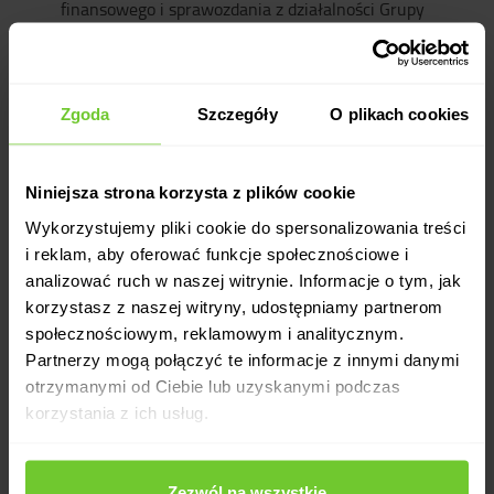
finansowego i sprawozdania z działalności Grupy
Kapitałowej Calypso Fitness za rok 2021;
Rozpatrzenie i zatwierdzenie skonsolidowanego
sprawozdania finansowego Grupy Kapitałowej Calypso
Fitness za rok 2021;
Zgoda
Szczegóły
O plikach cookies
Rozpatrzenie i zatwierdzenie sprawozdania z
działalności Grupy Kapitałowej Calypso Fitness za rok
2021;
Niniejsza strona korzysta z plików cookie
Podjęcie uchwały w sprawie pokrycia straty za rok
2021;
Wykorzystujemy pliki cookie do spersonalizowania treści
Podjęcie uchwały w sprawie udzielenia absolutorium
i reklam, aby oferować funkcje społecznościowe i
Prezesowi Zarządu Spółki;
analizować ruch w naszej witrynie. Informacje o tym, jak
Podjęcie uchwał w sprawie udzielenia absolutorium
korzystasz z naszej witryny, udostępniamy partnerom
Członkom Rady Nadzorczej;
społecznościowym, reklamowym i analitycznym.
Podjęcie uchwały w przedmiocie dalszego istnienia
Partnerzy mogą połączyć te informacje z innymi danymi
Spółki;
otrzymanymi od Ciebie lub uzyskanymi podczas
Wolne wnioski;
korzystania z ich usług.
Zamknięcie obrad.
Zezwól na wszystkie