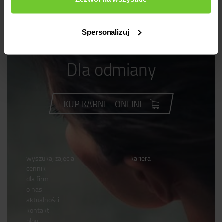
wróć
Spersonalizuj
Dla odmiany
KUP KARNET ONLINE
wyszukaj zajęcia
kariera
cennik
dla firm
o nas
aktualności
kontakt
blog