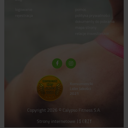
logowanie
pomoc
rejestracja
polityka prywatności
dokumenty do pobrania
mapa strony
relacje inwestorskie
Konsumencki
Lider Jakości
2021
Copyright 2026 © Calypso Fitness S.A.
Strony internetowe