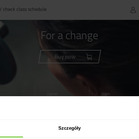
 / check class schedule
For a change
Buy now
carrer
login
register
Szczegóły