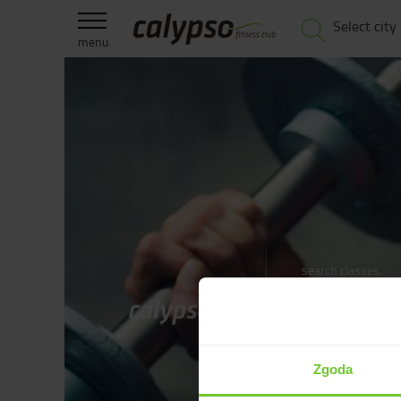
Select city
menu
search classes
price list
for companies
about us
contact
blog
Zgoda