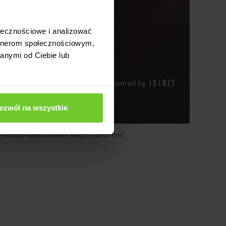
Konsumencki
Lider Jakości
2021
ołecznościowe i analizować
artnerom społecznościowym,
anymi od Ciebie lub
Website powered by
ezwól na wszystkie
 Funduszu Rozwoju dla Mikro, Małych i Średnich Firm.