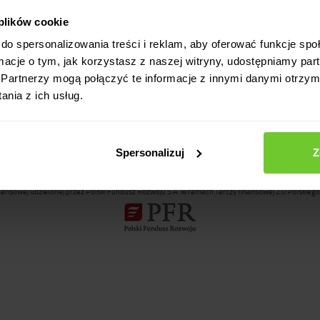
 plików cookie
do spersonalizowania treści i reklam, aby oferować funkcje sp
ormacje o tym, jak korzystasz z naszej witryny, udostępniamy p
Partnerzy mogą połączyć te informacje z innymi danymi otrzym
nia z ich usług.
Spersonalizuj
Z
inansowej udzielonej przez Polski Fundusz Rozwoju S.A. w ramach Tarczy finansowej 2.0 Polskiego