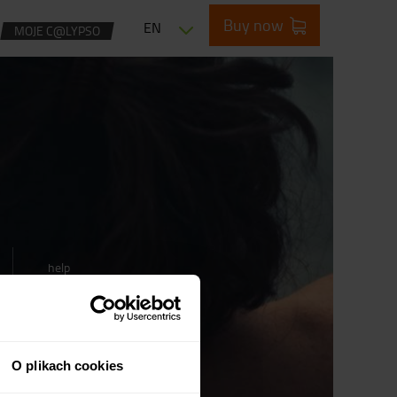
Buy now
EN
MOJE C@LYPSO
help
privacy policy
download
O plikach cookies