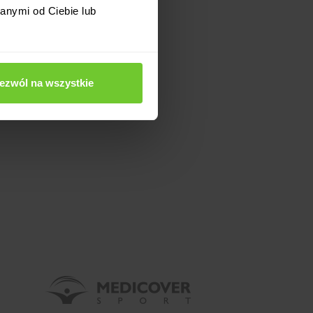
anymi od Ciebie lub
ezwól na wszystkie
psofitness