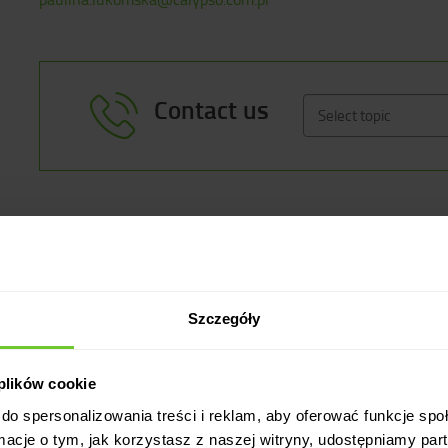
Contact us
Select topic
ku
Szczegóły
 siłowy i kardio
any do Twoich oczekiwań
 plików cookie
ych
do spersonalizowania treści i reklam, aby oferować funkcje sp
z z opieką opiekunki
ormacje o tym, jak korzystasz z naszej witryny, udostępniamy p