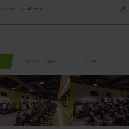
 / check class schedule
UB
CLASS SCHEDULE
NEWS