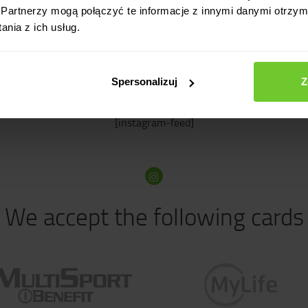
Partnerzy mogą połączyć te informacje z innymi danymi otrzym
nia z ich usług.
Club social media
Spersonalizuj
Z
#caly
r photo with our club. Make sure you tag your photo
[instagram-feed]
We accept the following cards