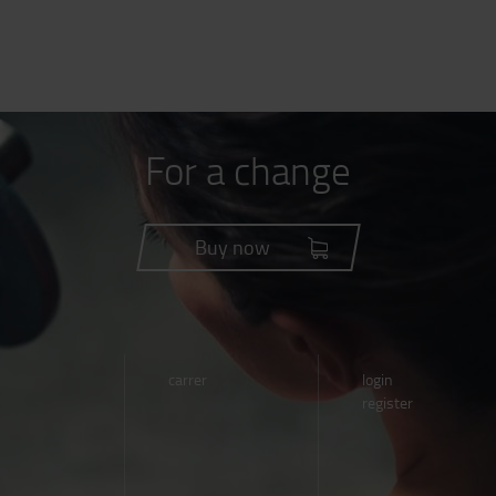
For a change
Buy now
carrer
login
register