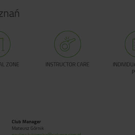
oznań
ESS
POWER BIKE
CROSS
Club Manager
Mateusz Górnik
paulina.lukomska@calypso.com
.pl