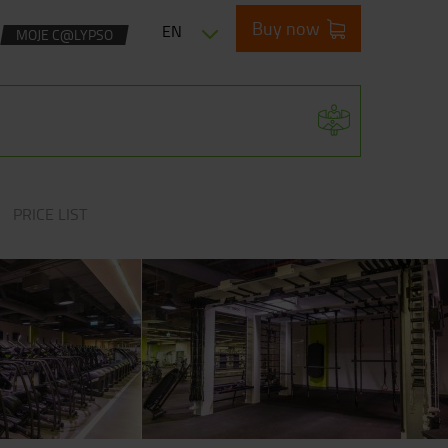
Buy now
EN
MOJE C@LYPSO
PRICE LIST