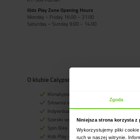
Kids Play Zone Opening Hours
Monday – Friday 16:00 – 21:00
Saturday – Sunday 9:00 – 14:00
O klubie Calypso Fitness Poznań Avenida
Klimatyzowana, przestronna sala do aerobi
Zgoda
Siłownia wyposażona w profesjonalny sprzęt
Indywidualny program treningowy dopasow
Szeroki wybór zajęć fitness
Niniejsza strona korzysta z
Spin Bike – zajęcia na rowerach stacjonarn
Wykorzystujemy pliki cookie 
Kids Play – mini przedszkole dla dzieci wra
ruch w naszej witrynie. Inf