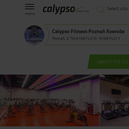
Select city
menu
Calypso Fitness Poznań Avenida
Poznań, 2, Tel.
616674370
,
616674371
ABOUT THE CL