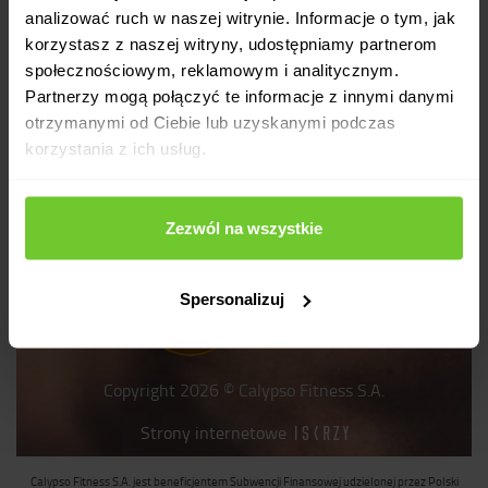
logowanie
pomoc
analizować ruch w naszej witrynie. Informacje o tym, jak
rejestracja
polityka prywatności
korzystasz z naszej witryny, udostępniamy partnerom
dokumenty do pobrania
społecznościowym, reklamowym i analitycznym.
mapa strony
Partnerzy mogą połączyć te informacje z innymi danymi
relacje inwestorskie
otrzymanymi od Ciebie lub uzyskanymi podczas
korzystania z ich usług.
Zezwól na wszystkie
Konsumencki
Spersonalizuj
Lider Jakości
2021
Copyright 2026 © Calypso Fitness S.A.
Strony internetowe
Calypso Fitness S.A. jest beneficjentem Subwencji Finansowej udzielonej przez Polski