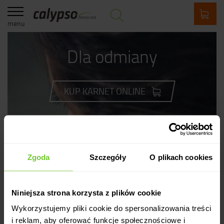
menu
Dla odmiany
KUP KARNET ONLINE
wyszukaj zajęcia
kariera
cennik
Zgoda
Szczegóły
O plikach cookies
dla firm
o nas
aktualności
Niniejsza strona korzysta z plików cookie
kontakt
Wykorzystujemy pliki cookie do spersonalizowania treści
blog
i reklam, aby oferować funkcje społecznościowe i