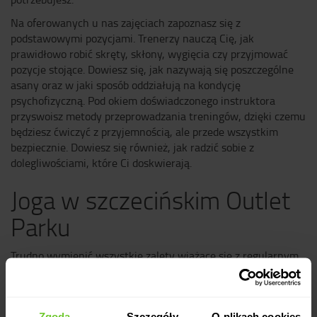
Na oferowanych u nas zajęciach zapoznasz się z
podstawowymi pozycjami. Trenerzy nauczą Cię, jak
prawidłowo robić skręty, skłony, wygięcia czy przyjmować
pozycje stojące. Dowiesz się, jak nazywają się poszczególne
asany oraz w jaki sposób oddziałują na kondycję
psychofizyczną. Pod okiem doświadczonego instruktora
przyswoisz metody przeprowadzania treningów, dzięki czemu
będziesz ćwiczyć z przyjemnością, ale przede wszystkim
bezpiecznie. Dowiesz się również, jak radzić sobie z
dolegliwościami, które Ci doskwierają.
Joga w szczecińskim Outlet
Parku
Trudno wymienić wszystkie zalety wiążące się z regularnym
trenowaniem jogi. Systematycznie wykonywane ćwiczenia
sprawią, że uelastycznisz mięśnie, wzmocnisz oraz dotlenisz
organizm. Oprócz tego odprężysz się, wyciszysz oraz ukoisz
Zgoda
Szczegóły
O plikach cookies