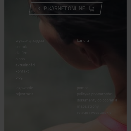
KUP KARNET ONLINE
wyszukaj zajęcia
kariera
cennik
dla firm
o nas
aktualności
kontakt
blog
logowanie
pomoc
rejestracja
polityka prywatności
dokumenty do pobrania
mapa strony
relacje inwestorskie