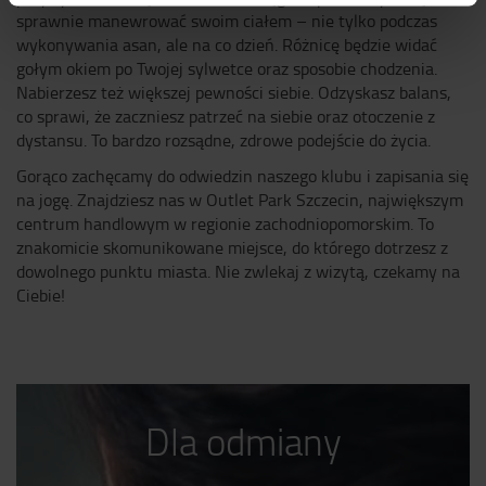
sprawnie manewrować swoim ciałem – nie tylko podczas
wykonywania asan, ale na co dzień. Różnicę będzie widać
gołym okiem po Twojej sylwetce oraz sposobie chodzenia.
Nabierzesz też większej pewności siebie. Odzyskasz balans,
co sprawi, że zaczniesz patrzeć na siebie oraz otoczenie z
dystansu. To bardzo rozsądne, zdrowe podejście do życia.
Gorąco zachęcamy do odwiedzin naszego klubu i zapisania się
na jogę. Znajdziesz nas w Outlet Park Szczecin, największym
centrum handlowym w regionie zachodniopomorskim. To
znakomicie skomunikowane miejsce, do którego dotrzesz z
dowolnego punktu miasta. Nie zwlekaj z wizytą, czekamy na
Ciebie!
Dla odmiany