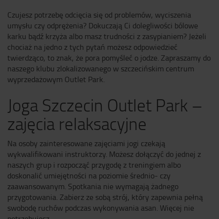
Czujesz potrzebę odcięcia się od problemów, wyciszenia
umysłu czy odprężenia? Dokuczają Ci dolegliwości bólowe
karku bądź krzyża albo masz trudności z zasypianiem? Jeżeli
chociaż na jedno z tych pytań możesz odpowiedzieć
twierdząco, to znak, że pora pomyśleć o jodze. Zapraszamy do
naszego klubu zlokalizowanego w szczecińskim centrum
wyprzedażowym Outlet Park.
Joga Szczecin Outlet Park –
zajęcia relaksacyjne
Na osoby zainteresowane zajęciami jogi czekają
wykwalifikowani instruktorzy. Możesz dołączyć do jednej z
naszych grup i rozpocząć przygodę z treningiem albo
doskonalić umiejętności na poziomie średnio- czy
zaawansowanym. Spotkania nie wymagają żadnego
przygotowania. Zabierz ze sobą strój, który zapewnia pełną
swobodę ruchów podczas wykonywania asan. Więcej nie
potrzebujesz.