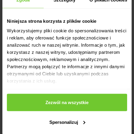
nerwy. Staniesz się człowiekiem bardziej świadomym swoich
emocji, będziesz w pełni kontrolować ciało, co poprawi Twoją
kondycję, a także nastrój. Jeżeli zaintrygowało Cię to, co
może dać Ci joga Szczecin Outlet Park to miejsce, w którym
Niniejsza strona korzysta z plików cookie
odbywają się nasze spotkania. Przyjdź do nas, spotkaj się z
Wykorzystujemy pliki cookie do spersonalizowania treści
trenerami, poznaj możliwości oraz potencjał treningów.
i reklam, aby oferować funkcje społecznościowe i
Osoby początkujące będą powoli, z rozmysłem wprowadzane
analizować ruch w naszej witrynie. Informacje o tym, jak
w temat jogi. Natomiast ci, którzy kiedyś ćwiczyli i chcieliby
korzystasz z naszej witryny, udostępniamy partnerom
powrócić do treningów albo wejść na nowy, wyższy poziom,
społecznościowym, reklamowym i analitycznym.
poznają kolejne asany. Instruktorzy mają odpowiednie
Partnerzy mogą połączyć te informacje z innymi danymi
kwalifikacje oraz wiedzę, dzięki czemu z łatwością dopasują
otrzymanymi od Ciebie lub uzyskanymi podczas
rodzaj ćwiczeń do kondycji uczestników.
korzystania z ich usług.
Joga w Szczecinie, w Outlet
Parku – zajęcia dla ciała i
Zezwól na wszystkie
ducha
Spersonalizuj
Jak widzisz, przystępując do treningów, wiele zyskasz, nic
przy tym nie tracąc. Wzmocnisz kręgosłup, nauczysz się