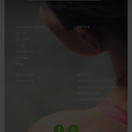
wyszukaj zajęcia
kariera
cennik
dla firm
o nas
aktualności
kontakt
blog
logowanie
pomoc
rejestracja
polityka prywatności
dokumenty do pobrania
mapa strony
relacje inwestorskie