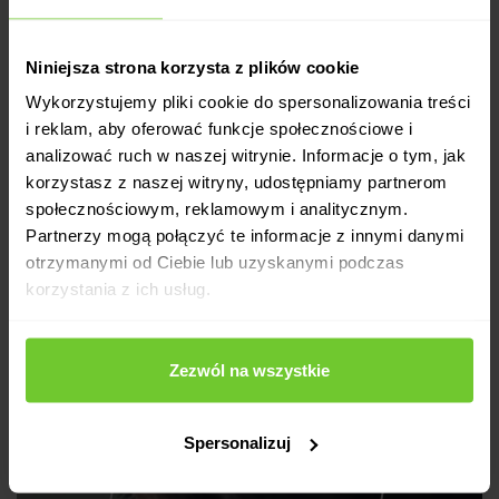
kup karnet
do klubu
grafik zajęć ›
Niniejsza strona korzysta z plików cookie
Wykorzystujemy pliki cookie do spersonalizowania treści
body shape
bpu
calypso bike
i reklam, aby oferować funkcje społecznościowe i
calypso body workout
calypso pump
joga
analizować ruch w naszej witrynie. Informacje o tym, jak
korzystasz z naszej witryny, udostępniamy partnerom
pilates
super pośladki
trampoliny
społecznościowym, reklamowym i analitycznym.
zdrowy kręgosłup
zumba
Partnerzy mogą połączyć te informacje z innymi danymi
otrzymanymi od Ciebie lub uzyskanymi podczas
korzystania z ich usług.
Zezwól na wszystkie
Dla odmiany
Spersonalizuj
KUP KARNET ONLINE