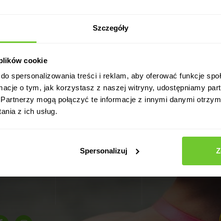
Szczegóły
Dla odmiany
 plików cookie
KUP KARNET ONLINE
do spersonalizowania treści i reklam, aby oferować funkcje sp
ormacje o tym, jak korzystasz z naszej witryny, udostępniamy p
Partnerzy mogą połączyć te informacje z innymi danymi otrzym
nia z ich usług.
kariera
logowanie
rejestracja
Spersonalizuj
Z