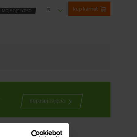
kup karnet
PL
MOJE C@LYPSO
w
dopasuj zajęcia