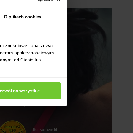
O plikach cookies
ołecznościowe i analizować
artnerom społecznościowym,
anymi od Ciebie lub
pomoc
polityka prywatności
ezwól na wszystkie
dokumenty do pobrania
mapa strony
relacje inwestorskie
Konsumencki