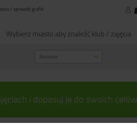
asto / sprawdź grafik
Wybierz miasto aby znaleźć klub / zajęcia
Białystok
jęciach i dopasuj je do swoich celó