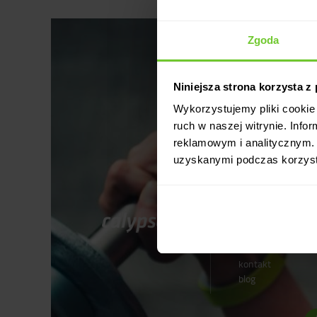
Zgoda
Niniejsza strona korzysta z
Wykorzystujemy pliki cookie 
ruch w naszej witrynie. Inf
reklamowym i analitycznym. 
uzyskanymi podczas korzysta
wyszukaj zajęcia
cennik
dla firm
o nas
aktualności
kontakt
blog