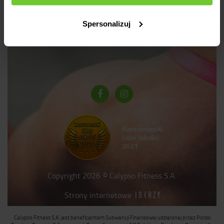
rejestracja
polityka prywatności
dokumenty do pobrania
Spersonalizuj
mapa strony
relacje inwestorskie
Konsumencki
Lider Jakości
2021
Copyright 2026 © Calypso Fitness S.A.
Strony internetowe
Calypso Fitness S.A. jest beneficjentem Subwencji Finansowej udzielonej przez Polski