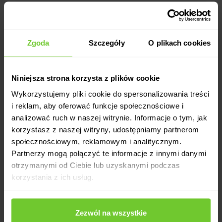
Zgoda
Szczegóły
O plikach cookies
Dla odmiany
Niniejsza strona korzysta z plików cookie
KUP KARNET ONLINE
Wykorzystujemy pliki cookie do spersonalizowania treści
i reklam, aby oferować funkcje społecznościowe i
analizować ruch w naszej witrynie. Informacje o tym, jak
korzystasz z naszej witryny, udostępniamy partnerom
wyszukaj zajęcia
kariera
społecznościowym, reklamowym i analitycznym.
cennik
Partnerzy mogą połączyć te informacje z innymi danymi
dla firm
otrzymanymi od Ciebie lub uzyskanymi podczas
o nas
korzystania z ich usług.
aktualności
kontakt
blog
Zezwól na wszystkie
logowanie
pomoc