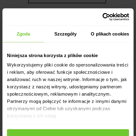
Zgoda
Szczegóły
O plikach cookies
Dla odmiany
Niniejsza strona korzysta z plików cookie
Wykorzystujemy pliki cookie do spersonalizowania treści
KUP KARNET ONLINE
i reklam, aby oferować funkcje społecznościowe i
analizować ruch w naszej witrynie. Informacje o tym, jak
korzystasz z naszej witryny, udostępniamy partnerom
społecznościowym, reklamowym i analitycznym.
wyszukaj zajęcia
kariera
Partnerzy mogą połączyć te informacje z innymi danymi
cennik
otrzymanymi od Ciebie lub uzyskanymi podczas
dla firm
korzystania z ich usług.
o nas
aktualności
kontakt