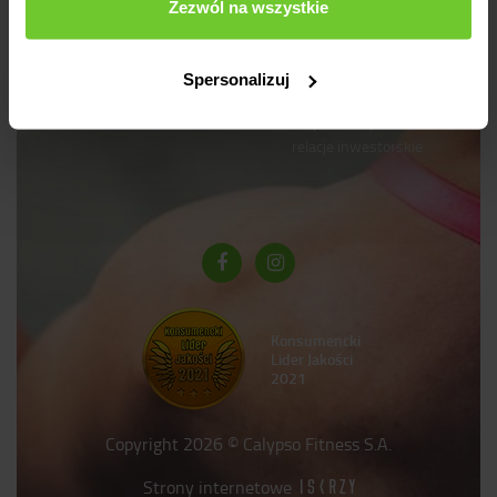
Zezwól na wszystkie
blog
logowanie
pomoc
rejestracja
polityka prywatności
Spersonalizuj
dokumenty do pobrania
mapa strony
relacje inwestorskie
Konsumencki
Lider Jakości
2021
Copyright 2026 © Calypso Fitness S.A.
Strony internetowe