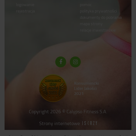
logowanie
pomoc
rejestracja
polityka prywatności
dokumenty do pobrania
mapa strony
relacje inwestorskie
Konsumencki
Lider Jakości
2021
Copyright 2026 © Calypso Fitness S.A.
Strony internetowe