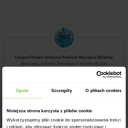
Calypso Fitness i Siłownia Premium Warszawa Wilanów
Warszawa, ul. Kostki Potockiego 2, tel.
608 490 500
wirtualny spacer
Zgoda
Szczegóły
O plikach cookies
Pokaż
na mapie
Niniejsza strona korzysta z plików cookie
Wykorzystujemy pliki cookie do spersonalizowania treści
Strona klubu
Grafik zajęć
i reklam, aby oferować funkcje społecznościowe i