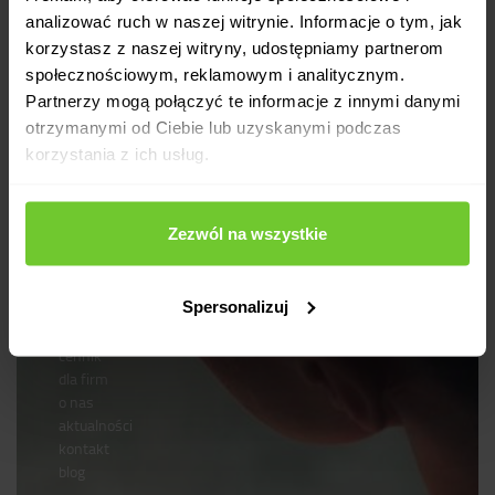
analizować ruch w naszej witrynie. Informacje o tym, jak
korzystasz z naszej witryny, udostępniamy partnerom
społecznościowym, reklamowym i analitycznym.
Partnerzy mogą połączyć te informacje z innymi danymi
Dla odmiany
otrzymanymi od Ciebie lub uzyskanymi podczas
korzystania z ich usług.
KUP KARNET ONLINE
Zezwól na wszystkie
Spersonalizuj
wyszukaj zajęcia
kariera
cennik
dla firm
o nas
aktualności
kontakt
blog