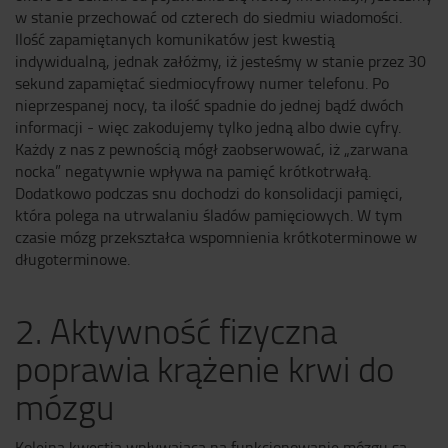
w stanie przechować od czterech do siedmiu wiadomości.
Ilość zapamiętanych komunikatów jest kwestią
indywidualną, jednak załóżmy, iż jesteśmy w stanie przez 30
sekund zapamiętać siedmiocyfrowy numer telefonu. Po
nieprzespanej nocy, ta ilość spadnie do jednej bądź dwóch
informacji - więc zakodujemy tylko jedną albo dwie cyfry.
Każdy z nas z pewnością mógł zaobserwować, iż „zarwana
nocka” negatywnie wpływa na pamięć krótkotrwałą.
Dodatkowo podczas snu dochodzi do konsolidacji pamięci,
która polega na utrwalaniu śladów pamięciowych. W tym
czasie mózg przekształca wspomnienia krótkoterminowe w
długoterminowe.
2. Aktywność fizyczna
poprawia krążenie krwi do
mózgu
Kolejną kwestią wpływającą na funkcjonowanie mózgu są