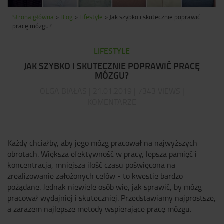
Strona główna
>
Blog
>
Lifestyle
>
Jak szybko i skutecznie poprawić
pracę mózgu?
LIFESTYLE
JAK SZYBKO I SKUTECZNIE POPRAWIĆ PRACĘ
MÓZGU?
OLGA BIAŁAS | 21.01.2019 | 7343 VIEWS |
KOMENTARZE
Każdy chciałby, aby jego mózg pracował na najwyższych
obrotach. Większa efektywność w pracy, lepsza pamięć i
koncentracja, mniejsza ilość czasu poświęcona na
zrealizowanie założonych celów - to kwestie bardzo
pożądane. Jednak niewiele osób wie, jak sprawić, by mózg
pracował wydajniej i skuteczniej. Przedstawiamy najprostsze,
a zarazem najlepsze metody wspierające pracę mózgu.