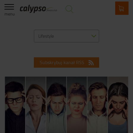
menu
Lifestyle
Subskrybuj kanał RSS