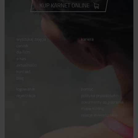
KUP KARNET ONLINE
wyszukaj zajęcia
kariera
cennik
dla firm
o nas
aktualności
kontakt
blog
logowanie
pomoc
rejestracja
polityka prywatności
dokumenty do pobrania
mapa strony
relacje inwestorskie