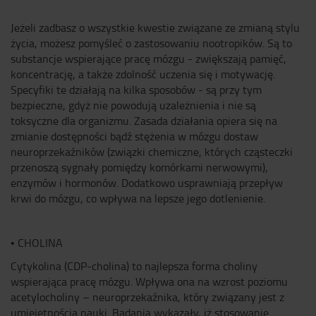
Jeżeli zadbasz o wszystkie kwestie związane ze zmianą stylu
życia, możesz pomyśleć o zastosowaniu nootropików. Są to
substancje wspierające pracę mózgu - zwiększają pamięć,
koncentrację, a także zdolność uczenia się i motywację.
Specyfiki te działają na kilka sposobów - są przy tym
bezpieczne, gdyż nie powodują uzależnienia i nie są
toksyczne dla organizmu. Zasada działania opiera się na
zmianie dostępności bądź stężenia w mózgu dostaw
neuroprzekaźników (związki chemiczne, których cząsteczki
przenoszą sygnały pomiędzy komórkami nerwowymi),
enzymów i hormonów. Dodatkowo usprawniają przepływ
krwi do mózgu, co wpływa na lepsze jego dotlenienie.
• CHOLINA
Cytykolina (CDP-cholina) to najlepsza forma choliny
wspierająca pracę mózgu. Wpływa ona na wzrost poziomu
acetylocholiny – neuroprzekaźnika, który związany jest z
umiejętnością nauki. Badania wykazały, iż stosowanie