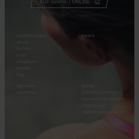
KUP KARNET ONLINE
wyszukaj zajęcia
kariera
cennik
dla firm
o nas
aktualności
kontakt
blog
logowanie
pomoc
rejestracja
polityka prywatności
dokumenty do pobrania
mapa strony
relacje inwestorskie