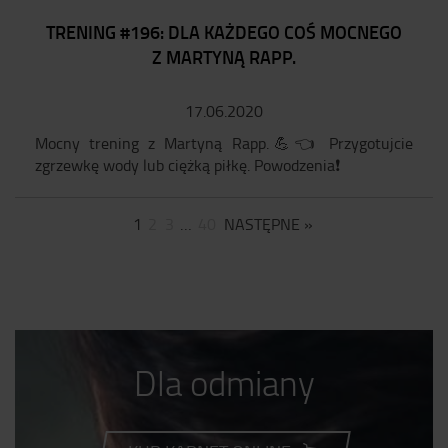
TRENING #196: DLA KAŻDEGO COŚ MOCNEGO
Z MARTYNĄ RAPP.
17.06.2020
Mocny trening z Martyną Rapp.💪👈 Przygotujcie
zgrzewkę wody lub ciężką piłkę. Powodzenia❗
1
2
3
…
40
NASTĘPNE »
Dla odmiany