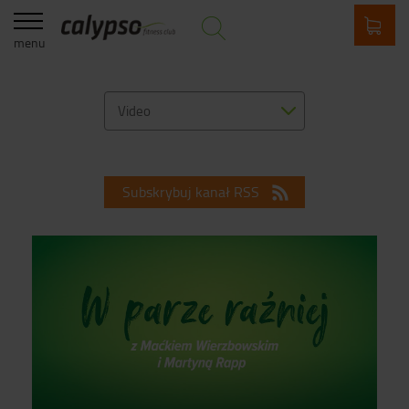
menu
Video
Subskrybuj kanał RSS