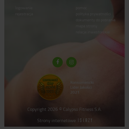
logowanie
pomoc
rejestracja
polityka prywatności
dokumenty do pobrania
mapa strony
relacje inwestorskie
Konsumencki
Lider Jakości
2021
Copyright 2026 © Calypso Fitness S.A.
Strony internetowe