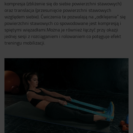
kompresja (zbliżenie się do siebie powierzchni stawowych)
oraz translacja (przesunięcie powierzchni stawowych
względem siebie). Ćwiczenia te pozwalają na „odklejenie” się
powierzchni stawowych co spowodowane jest kompresją i
spiętymi więzadłami.Można je również łączyć przy okazji
jednej sesji z rozciąganiem i rolowaniem co potęguje efekt
treningu mobilizacji.