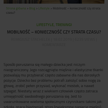
Strona główna
>
Blog
>
Lifestyle
>
Mobilność – konieczność czy strata
czasu?
LIFESTYLE, TRENINGI
MOBILNOŚĆ – KONIECZNOŚĆ CZY STRATA CZASU?
REMIGIUSZ STACHELEK | 18.02.2019 | 6239 VIEWS |
KOMENTARZE
Sposób poruszania się małego dziecka jest niczym
nieograniczony. Jego rozciągnięte mięśnie i elastyczne tkanki
pozwalają mu przybierać często zabawne dla nas dorosłych
pozycje. Dziecko bez problemu potrafi założyć sobie nogę za
głowę, zrobić pełen przysiad, wykonać mostek, a nawet
szpagat. Niestety wraz z wiekiem człowiek często zatraca
umiejętność swobodnego poruszania się. Jest to
uwarunkowane wieloma społecznymi czynnikami takimi jak:
szkoła, praca (siedzenie), stres (zwiększone napięcie mięśni),