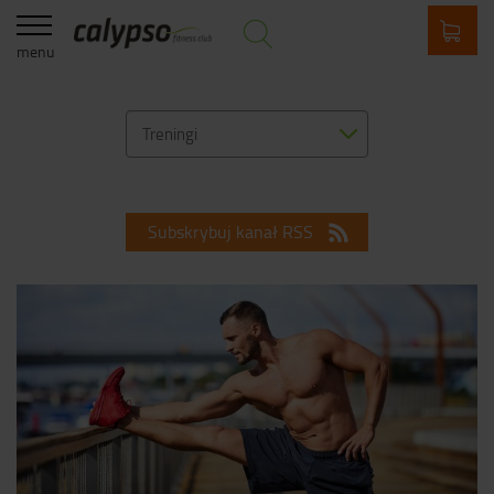
menu
Treningi
Subskrybuj kanał RSS