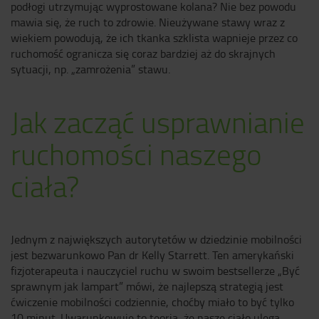
podłogi utrzymując wyprostowane kolana? Nie bez powodu
mawia się, że ruch to zdrowie. Nieużywane stawy wraz z
wiekiem powodują, że ich tkanka szklista wapnieje przez co
ruchomość ogranicza się coraz bardziej aż do skrajnych
sytuacji, np. „zamrożenia” stawu.
Jak zacząć usprawnianie
ruchomości naszego
ciała?
Jednym z największych autorytetów w dziedzinie mobilności
jest bezwarunkowo Pan dr Kelly Starrett. Ten amerykański
fizjoterapeuta i nauczyciel ruchu w swoim bestsellerze „Być
sprawnym jak lampart” mówi, że najlepszą strategią jest
ćwiczenie mobilności codziennie, choćby miało to być tylko
10 minut. Uwarunkowuje to teorią, że nasze ciało ulega