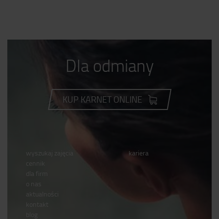
Dla odmiany
KUP KARNET ONLINE
wyszukaj zajęcia
kariera
cennik
dla firm
o nas
aktualności
kontakt
blog