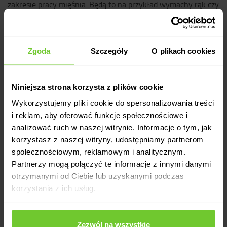
zakresie pracy mięśnia. Będą to na przykład wymachy rąk czy
nóg lub skłony tułowia. Takie ćwiczenia wykonujemy w 2-3
seriach po 10 powtórzeń. Statyczny polega na utrzymaniu
rozciągniętej pozycji mięśnia przez czas ok. 20-30 sekund.
Zgoda
Szczegóły
O plikach cookies
Niniejsza strona korzysta z plików cookie
Wykorzystujemy pliki cookie do spersonalizowania treści
i reklam, aby oferować funkcje społecznościowe i
analizować ruch w naszej witrynie. Informacje o tym, jak
korzystasz z naszej witryny, udostępniamy partnerom
społecznościowym, reklamowym i analitycznym.
Partnerzy mogą połączyć te informacje z innymi danymi
otrzymanymi od Ciebie lub uzyskanymi podczas
korzystania z ich usług.
Zezwól na wszystkie