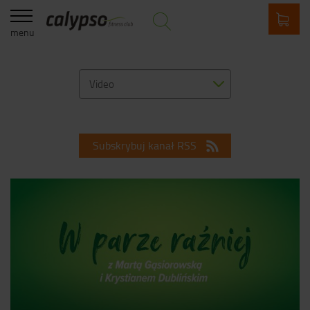
menu
Video
Subskrybuj kanał RSS