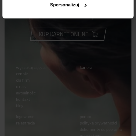
Spersonalizuj
Dla odmiany
KUP KARNET ONLINE
wyszukaj zajęcia
kariera
cennik
dla firm
o nas
aktualności
kontakt
blog
logowanie
pomoc
rejestracja
polityka prywatności
dokumenty do pobrania
mapa strony