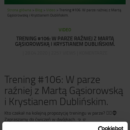
Strona główna
>
Blog
>
Video
>
Trening #106: W parze raźniej z Martą
Gąsiorowską i Krystianem Dublińskim.
VIDEO
TRENING #106: W PARZE RAŹNIEJ Z MARTĄ
GĄSIOROWSKĄ I KRYSTIANEM DUBLIŃSKIM.
| 28.04.2020 | 2257 VIEWS | KOMENTARZE
Trening #106: W parze
raźniej z Martą Gąsiorowską
i Krystianem Dublińskim.
Kto czekał na kolejną propozycję treningu w parze?
👱‍♀
🧔
Zapraszamy do ćwiczeń w dwójkach.
🤜
🤛