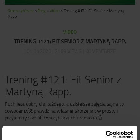
Strona główna
>
Blog
>
Video
>
Trening #121: Fit Senior z Martyną
Rapp.
VIDEO
TRENING #121: FIT SENIOR Z MARTYNĄ RAPP.
| 05.05.2020 | 2569 VIEWS | KOMENTARZE
Trening #121: Fit Senior z
Martyną Rapp.
Ruch jest dobry dla każdego, a dzisiejsze zajęcia są na to
dowodem.
🙂
Sprawdź na własnej skórze jak w prosty i
przyjemny sposób ćwiczyć brzuch i ramiona.
👌