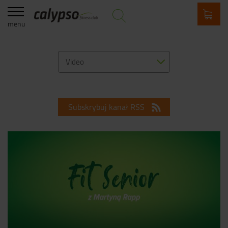
menu
Video
Subskrybuj kanał RSS