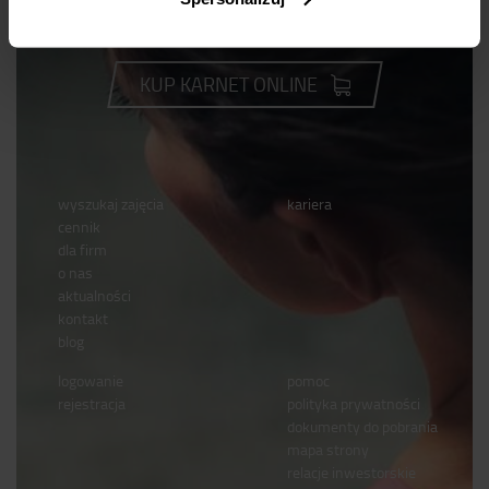
Dla odmiany
KUP KARNET ONLINE
wyszukaj zajęcia
kariera
cennik
dla firm
o nas
aktualności
kontakt
blog
logowanie
pomoc
rejestracja
polityka prywatności
dokumenty do pobrania
mapa strony
relacje inwestorskie