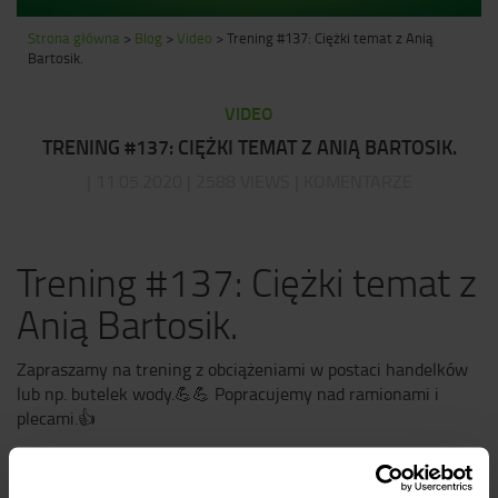
Strona główna
>
Blog
>
Video
>
Trening #137: Ciężki temat z Anią
Bartosik.
VIDEO
TRENING #137: CIĘŻKI TEMAT Z ANIĄ BARTOSIK.
| 11.05.2020 | 2588 VIEWS | KOMENTARZE
Trening #137: Ciężki temat z
Anią Bartosik.
Zapraszamy na trening z obciążeniami w postaci handelków
lub np. butelek wody.
💪
💪
Popracujemy nad ramionami i
plecami.
👍