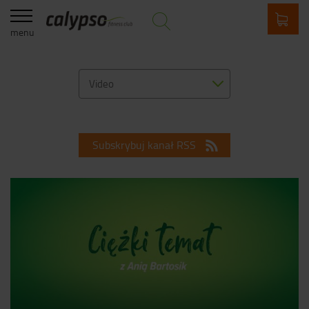
menu
Video
Subskrybuj kanał RSS