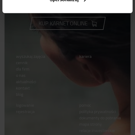
Dla odmiany
KUP KARNET ONLINE
wyszukaj zajęcia
kariera
cennik
dla firm
o nas
aktualności
kontakt
blog
logowanie
pomoc
rejestracja
polityka prywatności
dokumenty do pobrania
mapa strony
relacje inwestorskie