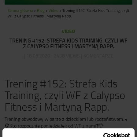
Strona główna
>
Blog
>
Video
>
Trening #152: Strefa Kids Training, czyli
WF z Calypso Fitness i Martyną Rapp.
VIDEO
TRENING #152: STREFA KIDS TRAINING, CZYLI WF
Z CALYPSO FITNESS I MARTYNĄ RAPP.
| 18.05.2020 | 2438 VIEWS | KOMENTARZE
Trening #152: Strefa Kids
Training, czyli WF z Calypso
Fitness i Martyną Rapp.
Trening obwodowy w parze z dzieckiem lub rodzeństwem.
👧
🧑
Kto rozpocznie poniedziałek od WF z nami
❓
👌