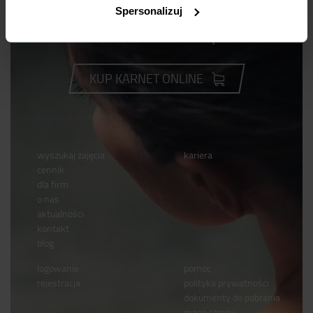
Spersonalizuj
Dla odmiany
KUP KARNET ONLINE
wyszukaj zajęcia
kariera
cennik
dla firm
o nas
aktualności
kontakt
blog
logowanie
pomoc
rejestracja
polityka prywatności
dokumenty do pobrania
mapa strony