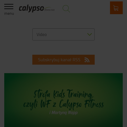
menu
Video
Subskrybuj kanał RSS