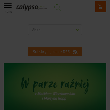
menu
Video
Subskrybuj kanał RSS