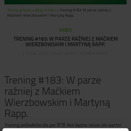
Strona główna
>
Blog
>
Video
>
Trening #183: W parze raźniej z
Maćkiem Wierzbowskim i Martyną Rapp.
VIDEO
TRENING #183: W PARZE RAŹNIEJ Z MAĆKIEM
WIERZBOWSKIM I MARTYNĄ RAPP.
| 17.06.2020 | 2445 VIEWS | KOMENTARZE
Trening #183: W parze
raźniej z Maćkiem
Wierzbowskim i Martyną
Rapp.
Trening pośladków dla par.
🍑
🍑
Nie będzie łatwo ale warto!