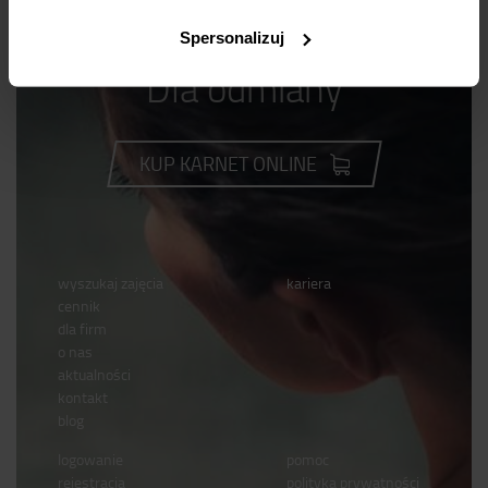
Spersonalizuj
Dla odmiany
KUP KARNET ONLINE
wyszukaj zajęcia
kariera
cennik
dla firm
o nas
aktualności
kontakt
blog
logowanie
pomoc
rejestracja
polityka prywatności