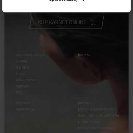
Dla odmiany
KUP KARNET ONLINE
wyszukaj zajęcia
kariera
cennik
dla firm
o nas
aktualności
kontakt
blog
logowanie
pomoc
rejestracja
polityka prywatności
dokumenty do pobrania
mapa strony
relacje inwestorskie