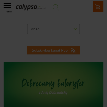
menu
Video
Subskrybuj kanał RSS