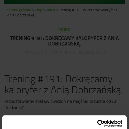
Strona główna
>
Blog
>
Video
>
Trening #191: Dokręcamy kaloryfer z
Anią Dobrzańską.
VIDEO
TRENING #191: DOKRĘCAMY KALORYFER Z ANIĄ
DOBRZAŃSKĄ.
| 17.06.2020 | 2592 VIEWS | KOMENTARZE
Trening #191: Dokręcamy
kaloryfer z Anią Dobrzańską.
Przedstawiamy zestaw ćwiczeń na mięśnie brzucha od Ani.
Do dzieła
❗