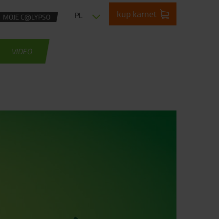
kup karnet
PL
MOJE C@LYPSO
VIDEO