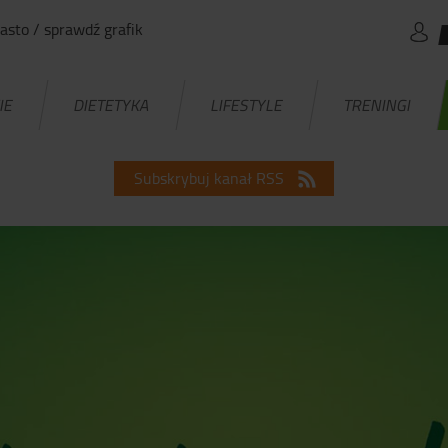
asto / sprawdź grafik
IE
DIETETYKA
LIFESTYLE
TRENINGI
Subskrybuj kanał RSS