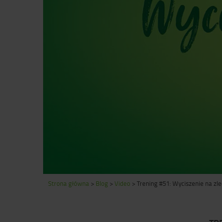
Strona główna
>
Blog
>
Video
>
Trening #51: Wyciszenie na zl