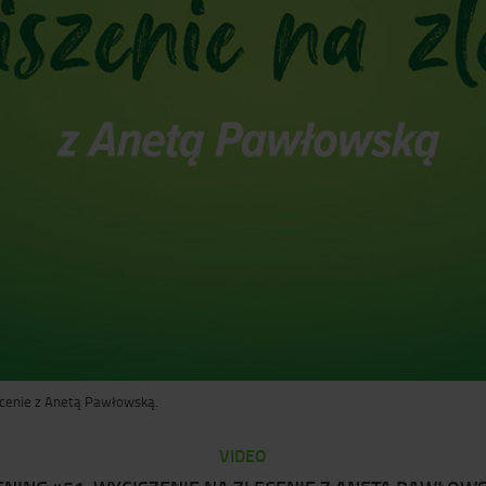
ecenie z Anetą Pawłowską.
VIDEO