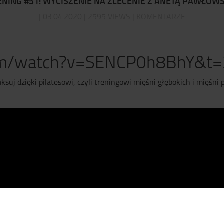
ENING #51: WYCISZENIE NA ZLECENIE Z ANETĄ PAWŁOWS
| 03.04.2020 | 2595 VIEWS | KOMENTARZE
com/watch?v=SENCP0h8BhY&t=
aksuj dzięki pilatesowi, czyli treningowi mięśni głębokich i mięśni 