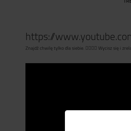
TR
https://www.youtube.
Znajdź chwilę tylko dla siebie.
🧘‍♀
🧘‍♂
Wycisz się i zrel