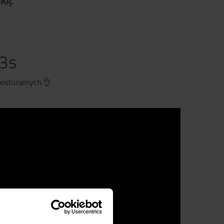
KĄ.
3s
posturalnych.
👌