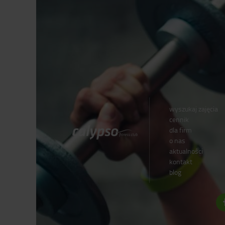
wyszukaj zajęcia
cennik
dla firm
o nas
aktualności
kontakt
blog