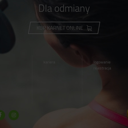
Dla odmiany
KUP KARNET ONLINE
kariera
logowanie
rejestracja