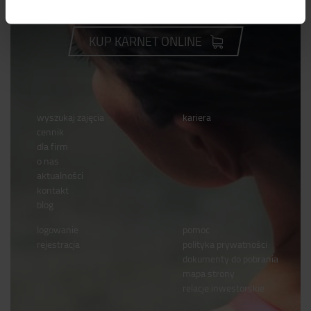
KUP KARNET ONLINE
wyszukaj zajęcia
kariera
cennik
dla firm
o nas
aktualności
kontakt
blog
logowanie
pomoc
rejestracja
polityka prywatności
dokumenty do pobrania
mapa strony
relacje inwestorskie