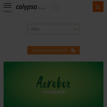
menu
Video
Subskrybuj kanał RSS