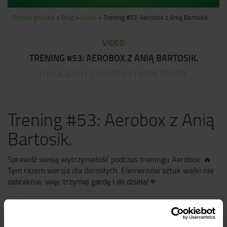
Strona główna
>
Blog
>
Video
>
Trening #53: Aerobox z Anią Bartosik.
VIDEO
TRENING #53: AEROBOX Z ANIĄ BARTOSIK.
| 05.04.2020 | 2780 VIEWS | KOMENTARZE
Trening #53: Aerobox z Anią
Bartosik.
Sprawdź swoją wytrzymałość podczas treningu Aerobox.
🔥
Tym razem wersja dla dorosłych. Elementów sztuk walki nie
zabraknie, więc trzymaj gardę i do dzieła!
👊