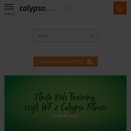
menu
Video
Subskrybuj kanał RSS