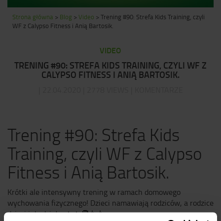
Strona główna
>
Blog
>
Video
>
Trening #90: Strefa Kids Training, czyli
WF z Calypso Fitness i Anią Bartosik.
VIDEO
TRENING #90: STREFA KIDS TRAINING, CZYLI WF Z
CALYPSO FITNESS I ANIĄ BARTOSIK.
| 22.04.2020 | 2778 VIEWS | KOMENTARZE
Trening #90: Strefa Kids
Training, czyli WF z Calypso
Fitness i Anią Bartosik.
Krótki ale intensywny trening w ramach domowego
wychowania fizycznego! Dzieci namawiają rodziców, a rodzice
dzieci i do dzieła.
👦
👧
🧑
👨
👩