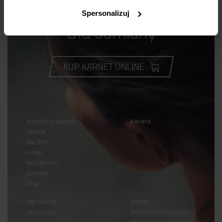
Spersonalizuj
Dla odmiany
KUP KARNET ONLINE
wyszukaj zajęcia
kariera
cennik
dla firm
o nas
aktualności
kontakt
blog
logowanie
pomoc
rejestracja
polityka prywatności
dokumenty do pobrania