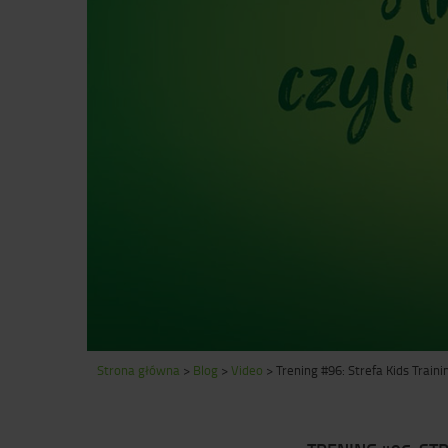
Strona główna
>
Blog
>
Video
>
Trening #96: Strefa Kids Traini