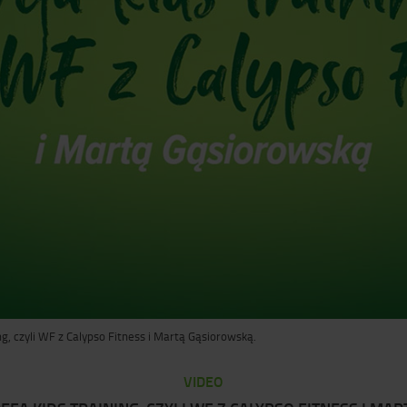
ng, czyli WF z Calypso Fitness i Martą Gąsiorowską.
VIDEO