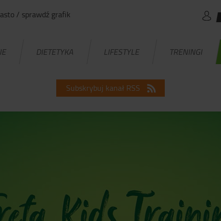
asto / sprawdź grafik
IE
DIETETYKA
LIFESTYLE
TRENINGI
Subskrybuj kanał RSS