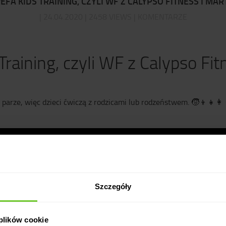
REFA KIDS TRAINING, CZYLI WF Z CALYPSO FITNESS I MA
| 24.04.2020 | 2458 VIEWS | KOMENTARZE
Training, czyli WF z Calypso Fit
parze, więc dzieci ćwiczą z rodzicami lub rodzeństwem.
🧒
👦
👧
👩
Szczegóły
 plików cookie