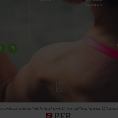
rejestracja
inansowej udzielonej przez Polski Fundusz Rozwoju S.A. w ramach Tarczy finansowej 2.0 Polskiego