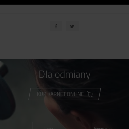
Dla odmiany
KUP KARNET ONLINE
kariera
logowanie