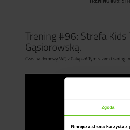
TRENING #96: ST
Trening #96: Strefa Kids 
Gąsiorowską.
Czas na domowy WF, z Calypso! Tym razem trening w 
Zgoda
Niniejsza strona korzysta z