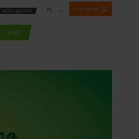
kup karnet
PL
MOJE C@LYPSO
VIDEO