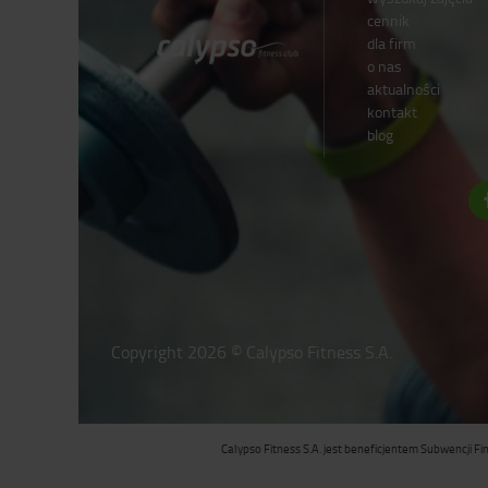
cennik
dla firm
o nas
aktualności
kontakt
blog
Copyright 2026 © Calypso Fitness S.A.
Calypso Fitness S.A. jest beneficjentem Subwencji F