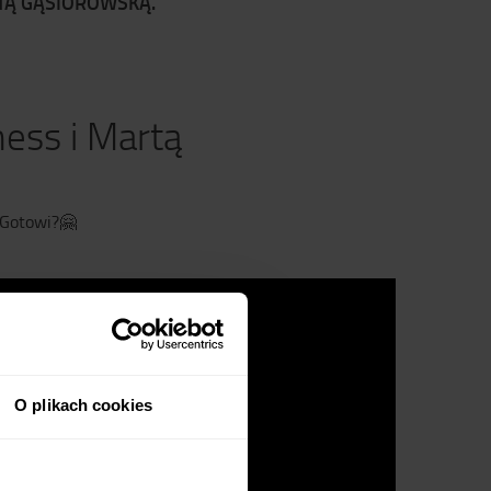
RTĄ GĄSIOROWSKĄ.
ness i Martą
Gotowi?
🤗
O plikach cookies