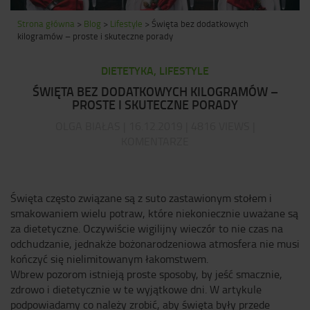
Strona główna
>
Blog
>
Lifestyle
>
Święta bez dodatkowych
kilogramów – proste i skuteczne porady
DIETETYKA, LIFESTYLE
ŚWIĘTA BEZ DODATKOWYCH KILOGRAMÓW –
PROSTE I SKUTECZNE PORADY
OLGA BIAŁAS | 16.12.2019 | 4816 VIEWS |
KOMENTARZE
Święta często związane są z suto zastawionym stołem i
smakowaniem wielu potraw, które niekoniecznie uważane są
za dietetyczne. Oczywiście wigilijny wieczór to nie czas na
odchudzanie, jednakże bożonarodzeniowa atmosfera nie musi
kończyć się nielimitowanym łakomstwem.
Wbrew pozorom istnieją proste sposoby, by jeść smacznie,
zdrowo i dietetycznie w te wyjątkowe dni. W artykule
podpowiadamy co należy zrobić, aby święta były przede