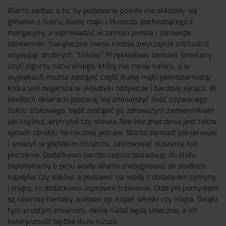
Warto zadbać o to, by podawane posiłki nie składały się
głównie z cukru, białej mąki i tłuszczu pochodzącego z
margaryny, a wprowadzić w zamian proste i zdrowsze
zamienniki. Świąteczne menu można zwyczajnie odchudzić
używając drobnych “trików”. Przykładowo zamiast śmietany
użyć jogurtu naturalnego, który ma mniej kalorii, a w
wypiekach można zastąpić część białej mąki pełnoziarnistą,
która jest bogatsza w składniki odżywcze i bardziej sycąca. W
słodkich deserach postaraj się zmniejszyć ilość używanego
cukru stołowego, bądź zastąpić go zdrowszym zamiennikiem
jak ksylitol, erytrytol czy stewia. Nie bez znaczenia jest także
sposób obróbki termicznej potraw. Warto zamiast panierować
i smażyć w głębokim tłuszczu, zastosować duszenie lub
pieczenie. Dodatkowo bardzo często zasiadając do stołu
zapominamy o piciu wody. Warto zrezygnować ze słodkich
napojów czy soków, a postawić na wodę z dodatkiem cytryny
i mięty, co dodatkowo usprawni trawienie. Dobrym pomysłem
są również herbaty ziołowe np. koper włoski czy mięta. Dzięki
tym prostym zmianom, dania nadal będą smaczne, a ich
kaloryczność będzie dużo niższa.