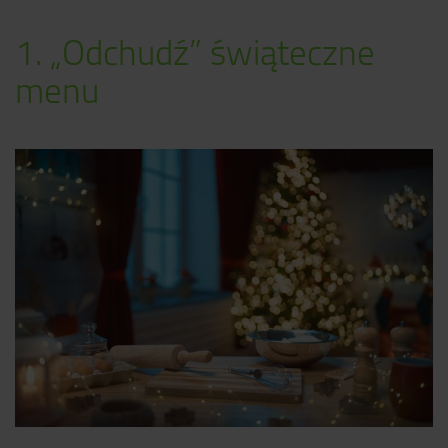
1. „Odchudź” świąteczne
menu