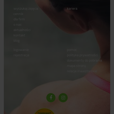
wyszukaj zajęcia
kariera
cennik
dla firm
o nas
aktualności
kontakt
blog
logowanie
pomoc
rejestracja
polityka prywatności
dokumenty do pobrania
mapa strony
relacje inwestorskie